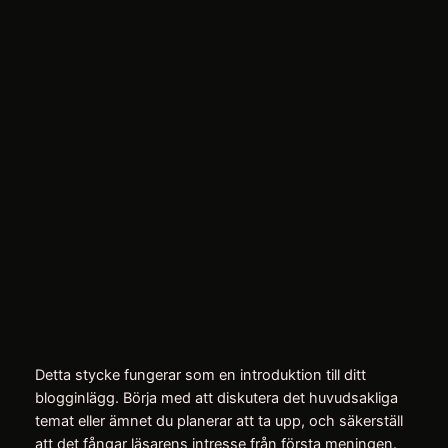
Hoppa
till
Instagram
Facebo
X
innehåll
5 tips för att lyckas med
online-shopping
april 9, 2026
Detta stycke fungerar som en introduktion till ditt
blogginlägg. Börja med att diskutera det huvudsakliga
temat eller ämnet du planerar att ta upp, och säkerställ
att det fångar läsarens intresse från första meningen.