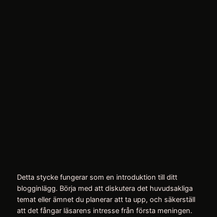
Hoppa
till
Instagram
Facebo
X
innehåll
Så undviker du
impulsköp och sparar
pengar
april 9, 2026
Detta stycke fungerar som en introduktion till ditt
blogginlägg. Börja med att diskutera det huvudsakliga
temat eller ämnet du planerar att ta upp, och säkerställ
att det fångar läsarens intresse från första meningen.