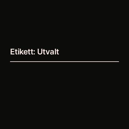
Instagram
Facebo
X
Etikett:
Utvalt
Varför shoppinglistor
gör dig effektivare
april 9, 2026
Kategori 4