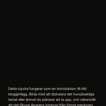
Hoppa
till
Instagram
Facebo
X
innehåll
Guiden till att hitta de
bästa rabatterna
april 9, 2026
Detta stycke fungerar som en introduktion till ditt
blogginlägg. Börja med att diskutera det huvudsakliga
temat eller ämnet du planerar att ta upp, och säkerställ
att det fångar läsarens intresse från första meningen.